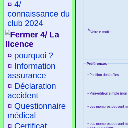
¤
4/
connaissance du
club 2024
*
4/ La
Votre e-mail :
licence
¤
pourquoi ?
¤
Information
Préférences
assurance
• Position des boîtes :
¤
Déclaration
accident
• Mini-éditeur simple (n
¤
Questionnaire
• Les membres peuvent me
:
médical
¤
Certificat
• Les membres peuvent m
messages privés :