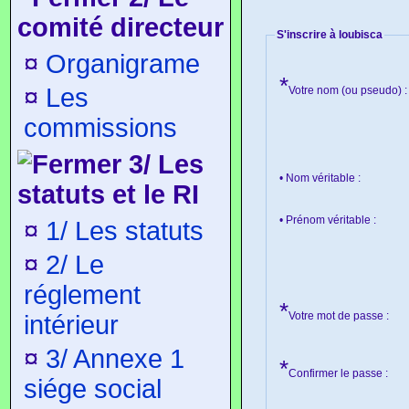
comité directeur
S'inscrire à loubisca
¤
Organigrame
*
¤
Les
Votre nom (ou pseudo) :
commissions
3/ Les
• Nom véritable :
statuts et le RI
• Prénom véritable :
¤
1/ Les statuts
¤
2/ Le
réglement
*
Votre mot de passe :
intérieur
¤
3/ Annexe 1
*
Confirmer le passe :
siége social