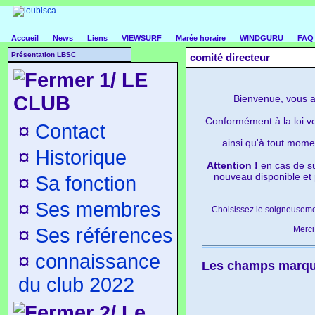
Accueil
News
Liens
VIEWSURF
Marée horaire
WINDGURU
FAQ
Présentation LBSC
comité directeur
1/ LE
CLUB
Bienvenue, vous a
Conformément à la loi 
¤
Contact
ainsi qu'à tout mome
¤
Historique
Attention !
en cas de su
nouveau disponible et 
¤
Sa fonction
¤
Ses membres
Choisissez le soigneusemen
¤
Ses références
Merci 
¤
connaissance
Les champs marqué
du club 2022
2/ Le