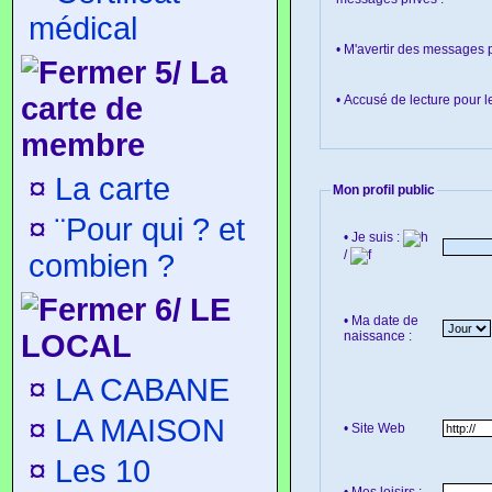
médical
• M'avertir des messages p
5/ La
carte de
• Accusé de lecture pour 
membre
¤
La carte
Mon profil public
¤
¨Pour qui ? et
• Je suis :
/
combien ?
6/ LE
• Ma date de
naissance :
LOCAL
¤
LA CABANE
¤
LA MAISON
• Site Web
¤
Les 10
• Mes loisirs :